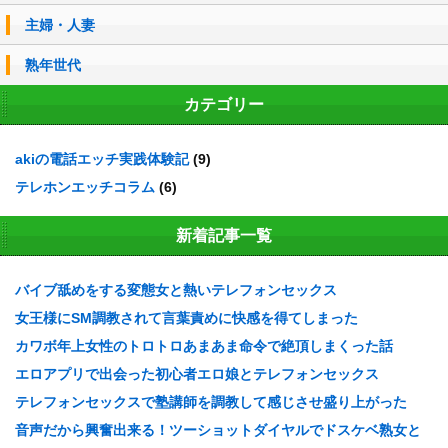
主婦・人妻
熟年世代
カテゴリー
akiの電話エッチ実践体験記
(9)
テレホンエッチコラム
(6)
新着記事一覧
バイブ舐めをする変態女と熱いテレフォンセックス
女王様にSM調教されて言葉責めに快感を得てしまった
カワボ年上女性のトロトロあまあま命令で絶頂しまくった話
エロアプリで出会った初心者エロ娘とテレフォンセックス
テレフォンセックスで塾講師を調教して感じさせ盛り上がった
音声だから興奮出来る！ツーショットダイヤルでドスケベ熟女と