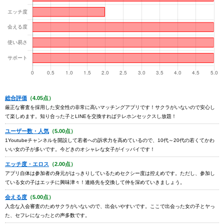
総合評価
（4.05点）
厳正な審査を採用した安全性の非常に高いマッチングアプリです！サクラがいないので安心し
て楽しめます。知り合った子とLINEを交換すればテレホンセックスし放題！
ユーザー数・人気
（5.00点）
1Youtubeチャンネルを開設して若者への訴求力を高めているので、10代～20代の若くてかわ
いい女の子が多いです。今どきのオシャレな女子がイッパイです！
エッチ度・エロス
（2.00点）
アプリ自体は参加者の身元がはっきりしているためセクシー度は控えめです。ただし、参加し
ている女の子はエッチに興味津々！連絡先を交換して仲を深めていきましょう。
会える度
（5.00点）
入念な入会審査のためサクラがいないので、出会いやすいです。ここで出会った女の子とヤっ
た、セフレになったとの声多数です。