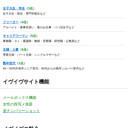
女子大生・学生
（3点）
女子大生・院生・専門学校生など
フリーター
（4点）
アルバイト・家事見習い・夜のお仕事・パパ活女子など
キャリアウーマン
（5点）
事務職・ＯＬ・看護師・教師・営業職・研究職・公務員など
主婦・人妻
（5点）
専業主婦・パート主婦・シングルマザーなど
熟年世代
（1点）
40～50代中高年シニア世代・60代からの熟年シルバー世代など
イヴイヴサイト機能
メールボックス機能
女性の投写メ放題
逆ナンパツーショット