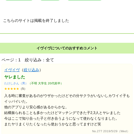
こちらのサイトは掲載を終了しました
イヴイヴについてのおすすめコメント
ページ：1
絞り込み：全て
イヴイヴ
（
絞り込み
）
ヤレました
たけしさん（男）
（不明 大学生 20代前半）
★★★★★
（5）
入る時に審査があるのがウザかったけどその分サクラがいないしカワイイ子も
イッパイいた。
他のアプリより安心感があるからかな。
結構振られることも多かったけどマッチングできた子2,3人とヤレました
今はここで知り合った子と付き合うようになって使わなくなりました。
またヤリまくりたくなったら使おうかなと思ってますけど笑
No.277 2019/5/29（Wed）