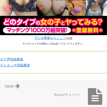
テレセ募集ならここ！
※18禁
テレホンエッチが成功した女は会ってセックスしやすい。
オナ声投稿募集
テレエッチ招福萬来
Next
Kyuun(キューン)