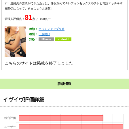
す！連絡先の交換ができたあとは、仲を深めてテレフォンセックスやテレビ電話エッチをす
る関係にもっていきましょう♪[18禁]
81
管理人評価点：
点 ／ 100点中
種類：
マッチングアプリ系
種別：
一般向け
対応：
iPhone
android
こちらのサイトは掲載を終了しました
詳細情報
イヴイヴ評価詳細