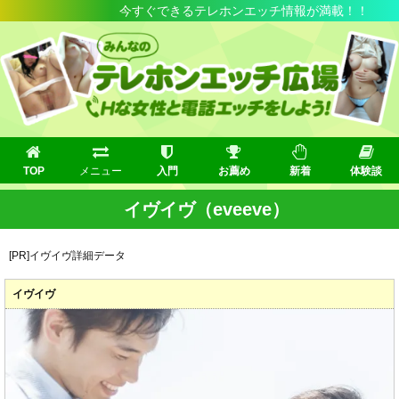
今すぐできるテレホンエッチ情報が満載！！
TOP
メニュー
入門
お薦め
新着
体験談
イヴイヴ（eveeve）
[PR]イヴイヴ詳細データ
イヴイヴ