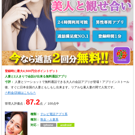
登録時に最大4,500円分ポイントゲット
人妻と2人きりで会話が出来る無料通話アプリ
寸評：
人妻とツーショットで無料通話できる大人の会話アプリが登場！アプリインストール
後、すぐに日本全国の人妻ともしもし出来ます。リアルな素人妻の間で人気です。
-*-料金/詳細はこちら-*-
87.2
管理人評価点：
点 ／ 100点中
種類：
テレビ電話アプリ系
種別：
熟女・人妻系
対応：
iphone
android