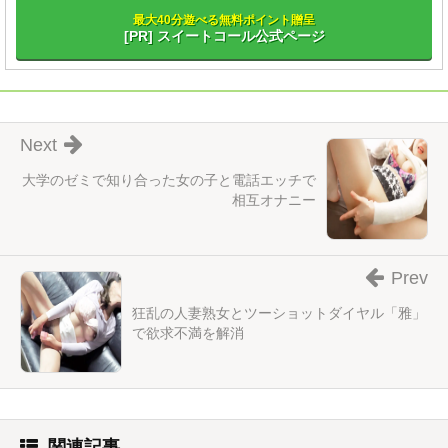
最大40分遊べる無料ポイント贈呈
[PR] スイートコール公式ページ
Next
大学のゼミで知り合った女の子と電話エッチで
相互オナニー
Prev
狂乱の人妻熟女とツーショットダイヤル「雅」
で欲求不満を解消
関連記事