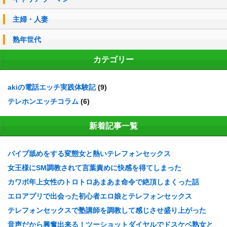
主婦・人妻
熟年世代
カテゴリー
akiの電話エッチ実践体験記
(9)
テレホンエッチコラム
(6)
新着記事一覧
バイブ舐めをする変態女と熱いテレフォンセックス
女王様にSM調教されて言葉責めに快感を得てしまった
カワボ年上女性のトロトロあまあま命令で絶頂しまくった話
エロアプリで出会った初心者エロ娘とテレフォンセックス
テレフォンセックスで塾講師を調教して感じさせ盛り上がった
音声だから興奮出来る！ツーショットダイヤルでドスケベ熟女と