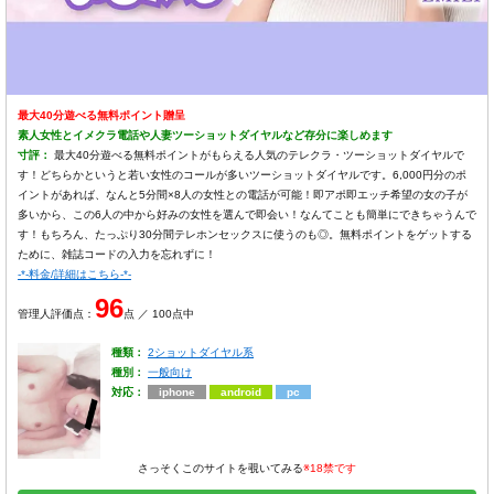
最大40分遊べる無料ポイント贈呈
素人女性とイメクラ電話や人妻ツーショットダイヤルなど存分に楽しめます
寸評：
最大40分遊べる無料ポイントがもらえる人気のテレクラ・ツーショットダイヤルで
す！どちらかというと若い女性のコールが多いツーショットダイヤルです。6,000円分のポ
イントがあれば、なんと5分間×8人の女性との電話が可能！即アポ即エッチ希望の女の子が
多いから、この6人の中から好みの女性を選んで即会い！なんてことも簡単にできちゃうんで
す！もちろん、たっぷり30分間テレホンセックスに使うのも◎。無料ポイントをゲットする
ために、雑誌コードの入力を忘れずに！
-*-料金/詳細はこちら-*-
96
管理人評価点：
点 ／ 100点中
種類：
2ショットダイヤル系
種別：
一般向け
対応：
iphone
android
pc
さっそくこのサイトを覗いてみる
※18禁です