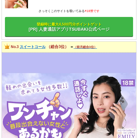
さっそくこのサイトを覗いてみる
※18禁です
登録時に最大4,500円分ポイントゲット
[PR] 人妻通話アプリTSUBAKI公式ページ
（総合3位）
No.3
スイートコール
＝
（前月総合3位）