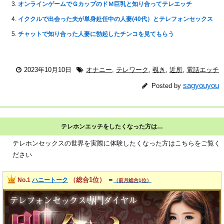
オンラインゲームでＧカップのドＭ巨乳と知り合ってテレエッチ
イククルで出会った夫が単身赴任中の人妻(40代）とテレフォンセックス
チャットで知り合った人妻に勃起したチンコを見てもらう
2023年10月10日
オナニー
,
テレワーク
,
覗き
,
近所
,
電話エッチ
sagyouyou
Posted by
テレホンエッチをしたくなった方は…
テレホンセックスの世界を実際に体験したくなった方はこちらをご覧く
ださい
（総合1位）
No.1
ハニートーク
＝
（前月総合1位）