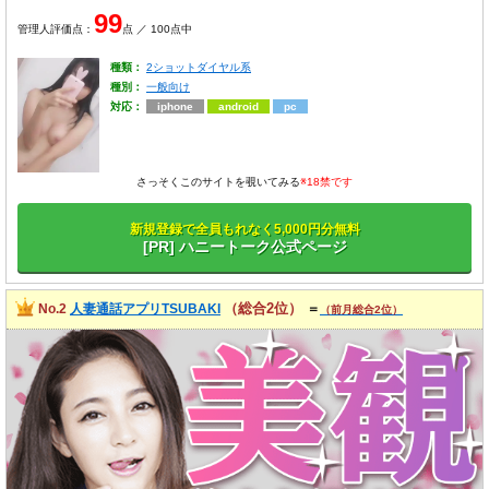
99
管理人評価点：
点 ／ 100点中
種類：
2ショットダイヤル系
種別：
一般向け
対応：
iphone
android
pc
さっそくこのサイトを覗いてみる
※18禁です
新規登録で全員もれなく5,000円分無料
[PR] ハニートーク公式ページ
（総合2位）
No.2
人妻通話アプリTSUBAKI
＝
（前月総合2位）