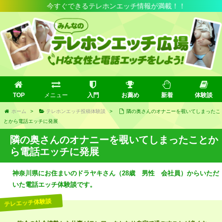
今すぐできるテレホンエッチ情報が満載！！
TOP
メニュー
入門
お薦め
新着
体験談
ホーム
>
テレホンエッチ投稿体験談
>
隣の奥さんのオナニーを覗いてしまったこ
とから電話エッチに発展
隣の奥さんのオナニーを覗いてしまったことか
ら電話エッチに発展
神奈川県にお住まいのドラヤキさん（28歳 男性 会社員）からいただ
いた電話エッチ体験談です。