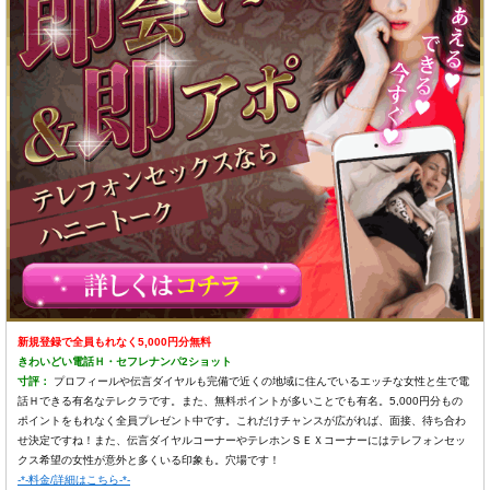
新規登録で全員もれなく5,000円分無料
きわいどい電話Ｈ・セフレナンパ2ショット
寸評：
プロフィールや伝言ダイヤルも完備で近くの地域に住んでいるエッチな女性と生で電
話Ｈできる有名なテレクラです。また、無料ポイントが多いことでも有名。5,000円分もの
ポイントをもれなく全員プレゼント中です。これだけチャンスが広がれば、面接、待ち合わ
せ決定ですね！また、伝言ダイヤルコーナーやテレホンＳＥＸコーナーにはテレフォンセッ
クス希望の女性が意外と多くいる印象も。穴場です！
-*-料金/詳細はこちら-*-