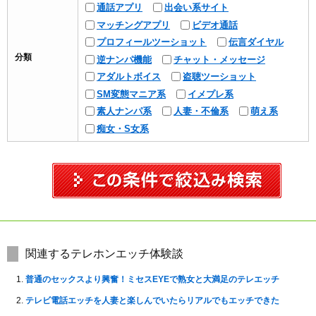
通話アプリ
出会い系サイト
マッチングアプリ
ビデオ通話
プロフィールツーショット
伝言ダイヤル
分類
逆ナンパ機能
チャット・メッセージ
アダルトボイス
盗聴ツーショット
SM変態マニア系
イメプレ系
素人ナンパ系
人妻・不倫系
萌え系
痴女・S女系
関連するテレホンエッチ体験談
普通のセックスより興奮！ミセスEYEで熟女と大満足のテレエッチ
テレビ電話エッチを人妻と楽しんでいたらリアルでもエッチできた