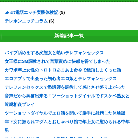
akiの電話エッチ実践体験記
(9)
テレホンエッチコラム
(6)
新着記事一覧
バイブ舐めをする変態女と熱いテレフォンセックス
女王様にSM調教されて言葉責めに快感を得てしまった
カワボ年上女性のトロトロあまあま命令で絶頂しまくった話
エロアプリで出会った初心者エロ娘とテレフォンセックス
テレフォンセックスで塾講師を調教して感じさせ盛り上がった
音声だから興奮出来る！ツーショットダイヤルでドスケベ熟女と
近親相姦プレイ
ツーショットダイヤルでエロ話を聞いて勝手に射精した体験談
年下女に振られマダムとおしゃべり館で年上女に慰められる中年
男