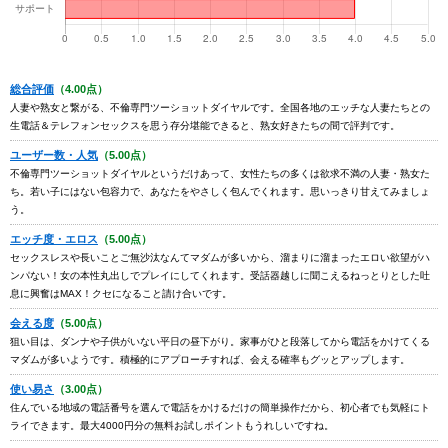
総合評価
（4.00点）
人妻や熟女と繋がる、不倫専門ツーショットダイヤルです。全国各地のエッチな人妻たちとの
生電話＆テレフォンセックスを思う存分堪能できると、熟女好きたちの間で評判です。
ユーザー数・人気
（5.00点）
不倫専門ツーショットダイヤルというだけあって、女性たちの多くは欲求不満の人妻・熟女た
ち。若い子にはない包容力で、あなたをやさしく包んでくれます。思いっきり甘えてみましょ
う。
エッチ度・エロス
（5.00点）
セックスレスや長いことご無沙汰なんてマダムが多いから、溜まりに溜まったエロい欲望がハ
ンパない！女の本性丸出しでプレイにしてくれます。受話器越しに聞こえるねっとりとした吐
息に興奮はMAX！クセになること請け合いです。
会える度
（5.00点）
狙い目は、ダンナや子供がいない平日の昼下がり。家事がひと段落してから電話をかけてくる
マダムが多いようです。積極的にアプローチすれば、会える確率もグッとアップします。
使い易さ
（3.00点）
住んでいる地域の電話番号を選んで電話をかけるだけの簡単操作だから、初心者でも気軽にト
ライできます。最大4000円分の無料お試しポイントもうれしいですね。