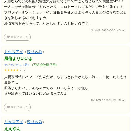
人妻ならではの妖艶な雰囲気が話してく中ですごく感じられて興奮度MAX！
一人エッチを聞かせてもらったり、エロトークしてるだけで発射寸前です！
プロフィールツーショットや、逆指名を使えばより深く人妻との淫らなひとと
きを楽しめるのでおすすめ。
決済方法も色々あって、利用しやすいのも良い点です。
No.441 2023/8/20（Sun）
favorite
0
役に立った
ミセスアイ
（
絞り込み
）
風俗よりいいよ
ケンケンさん（男）
（不明 会社員 不明）
★★★★★
（5）
人妻系風俗にハマってたんだが、ちょっとお金が厳しい時にここ使ったらもう
最高で…
風俗より安いし、めちゃめちゃエロいし言うこと無し
まだ出会えてはいないけど頑張ってみよ
No.305 2020/4/23（Thu）
favorite
0
役に立った
ミセスアイ
（
絞り込み
）
ええやん