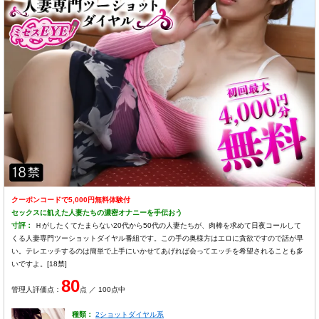
クーポンコードで5,000円無料体験付
セックスに飢えた人妻たちの濃密オナニーを手伝おう
寸評：
Ｈがしたくてたまらない20代から50代の人妻たちが、肉棒を求めて日夜コールして
くる人妻専門ツーショットダイヤル番組です。この手の奥様方はエロに貪欲ですので話が早
い。テレエッチするのは簡単で上手にいかせてあげれば会ってエッチを希望されることも多
いですよ。[18禁]
80
管理人評価点：
点 ／ 100点中
種類：
2ショットダイヤル系