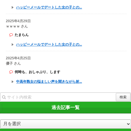
ハッピーメールでデートした女の子との...
2025年4月29日
ｗｗｗｗ さん
たまらん
ハッピーメールでデートした女の子との...
2025年4月25日
優子 さん
何時も、おしゃぶり、します
中高年熟女の悩ましい声を聞きながら射...
過去記事一覧
過
去