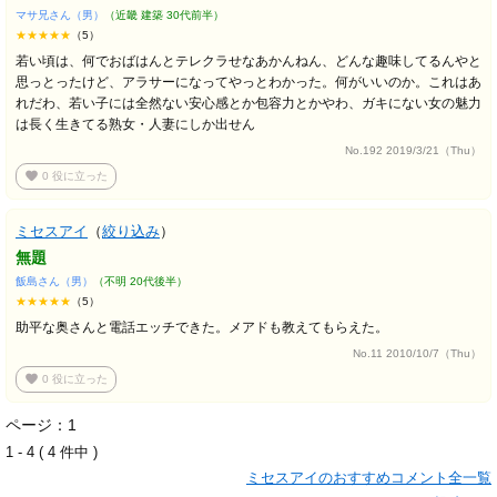
マサ兄さん（男）
（近畿 建築 30代前半）
★★★★★
（5）
若い頃は、何でおばはんとテレクラせなあかんねん、どんな趣味してるんやと
思っとったけど、アラサーになってやっとわかった。何がいいのか。これはあ
れだわ、若い子には全然ない安心感とか包容力とかやわ、ガキにない女の魅力
は長く生きてる熟女・人妻にしか出せん
No.192 2019/3/21（Thu）
favorite
0
役に立った
ミセスアイ
（
絞り込み
）
無題
飯島さん（男）
（不明 20代後半）
★★★★★
（5）
助平な奥さんと電話エッチできた。メアドも教えてもらえた。
No.11 2010/10/7（Thu）
favorite
0
役に立った
ページ：1
1 - 4 ( 4 件中 )
ミセスアイのおすすめコメント全一覧