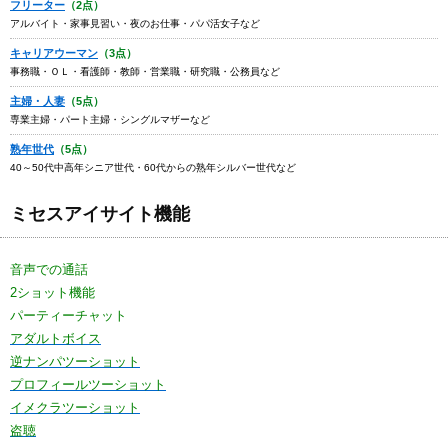
フリーター
（2点）
アルバイト・家事見習い・夜のお仕事・パパ活女子など
キャリアウーマン
（3点）
事務職・ＯＬ・看護師・教師・営業職・研究職・公務員など
主婦・人妻
（5点）
専業主婦・パート主婦・シングルマザーなど
熟年世代
（5点）
40～50代中高年シニア世代・60代からの熟年シルバー世代など
ミセスアイサイト機能
音声での通話
2ショット機能
パーティーチャット
アダルトボイス
逆ナンパツーショット
プロフィールツーショット
イメクラツーショット
盗聴