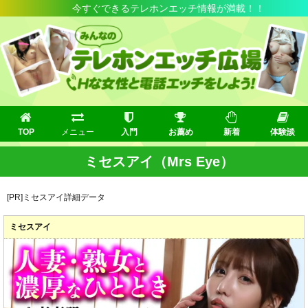
今すぐできるテレホンエッチ情報が満載！！
TOP
メニュー
入門
お薦め
新着
体験談
ミセスアイ（Mrs Eye）
[PR]ミセスアイ詳細データ
ミセスアイ